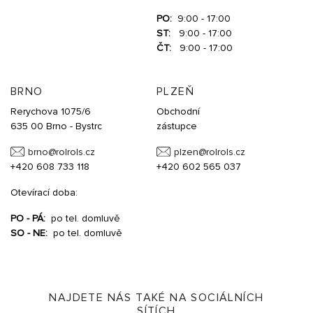
PO:
9:00 - 17:00
ST:
9:00 - 17:00
ČT:
9:00 - 17:00
BRNO
PLZEŇ
Rerychova 1075/6
Obchodní
635 00 Brno - Bystrc
zástupce
brno@
rolrols.cz
plzen@
rolrols.cz
+420 608 733 118
+420 602 565 037
Otevírací doba:
PO - PÁ:
po tel. domluvě
SO - NE:
po tel. domluvě
NAJDETE NÁS TAKÉ NA SOCIÁLNÍCH
SÍTÍCH