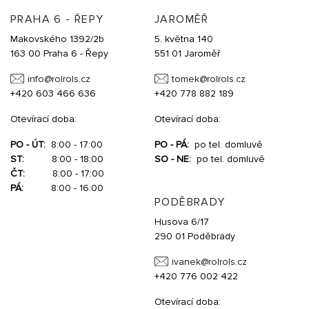
PRAHA 6 - ŘEPY
JAROMĚŘ
Makovského 1392/2b
5. května 140
163 00 Praha 6 - Řepy
551 01 Jaroměř
info@
rolrols.cz
tomek@
rolrols.cz
+420 603 466 636
+420 778 882 189
Otevírací doba:
Otevírací doba:
PO - ÚT:
8:00 - 17:00
PO - PÁ:
po tel. domluvě
ST:
8:00 - 18:00
SO - NE:
po tel. domluvě
ČT:
8:00 - 17:00
PÁ:
8:00 - 16:00
PODĚBRADY
Husova 6/17
290 01 Poděbrady
ivanek@
rolrols.cz
+420 776 002 422
Otevírací doba: