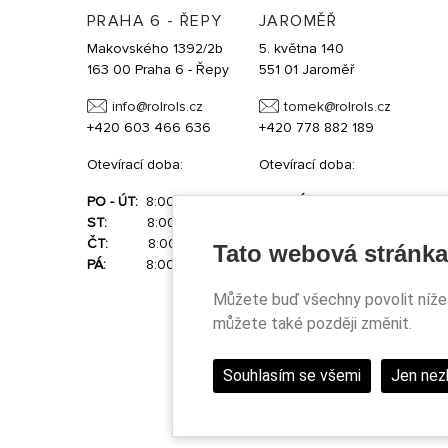
PRAHA 6 - ŘEPY
JAROMĚŘ
Makovského 1392/2b
5. května 140
163 00 Praha 6 - Řepy
551 01 Jaroměř
info@
rolrols.cz
tomek@
rolrols.cz
+420 603 466 636
+420 778 882 189
Otevírací doba:
Otevírací doba:
PO - ÚT:
8:00 - 17:00
PO - PÁ:
po tel. domluvě
ST:
8:00 - 18:00
SO - NE:
po tel. domluvě
ČT:
8:00 - 17:00
Tato webová stránka
PÁ:
8:00 - 16:00
Můžete buď všechny povolit níže 
můžete také později změnit.
Souhlasím se všemi
Jen nez