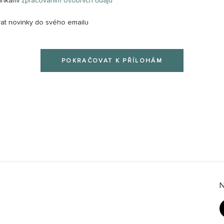
ínkami
zpracováním osobních údajů
*
at novinky do svého emailu
POKRAČOVAT K PŘÍLOHÁM