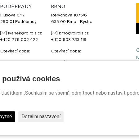
PODĚBRADY
BRNO
Husova 6/17
Rerychova 1075/6
290 01 Poděbrady
635 00 Brno - Bystrc
ivanek@
rolrols.cz
brno@
rolrols.cz
+420 776 002 422
+420 608 733 118
O
Otevírací doba:
Otevírací doba:
N
PO:
9:00 - 17:00
PO - PÁ:
po tel. domluvě
ST:
9:00 - 17:00
SO - NE:
po tel. domluvě
ČT:
9:00 - 17:00
 používá cookies
PLZEŇ
tlačítkem „Souhlasím se všemi“, odmítnout nebo nastavit podrob
Obchodní
zástupce
plzen@
rolrols.cz
bytné
Detailní nastavení
+420 602 565 037