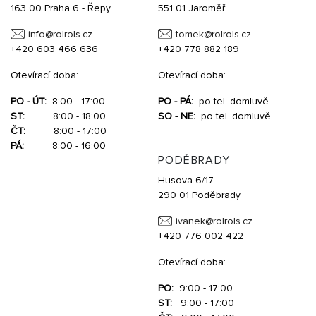
163 00 Praha 6 - Řepy
551 01 Jaroměř
info@
rolrols.cz
tomek@
rolrols.cz
+420 603 466 636
+420 778 882 189
Otevírací doba:
Otevírací doba:
PO - ÚT:
8:00 - 17:00
PO - PÁ:
po tel. domluvě
ST:
8:00 - 18:00
SO - NE:
po tel. domluvě
ČT:
8:00 - 17:00
PÁ:
8:00 - 16:00
PODĚBRADY
Husova 6/17
290 01 Poděbrady
ivanek@
rolrols.cz
+420 776 002 422
Otevírací doba:
PO:
9:00 - 17:00
ST:
9:00 - 17:00