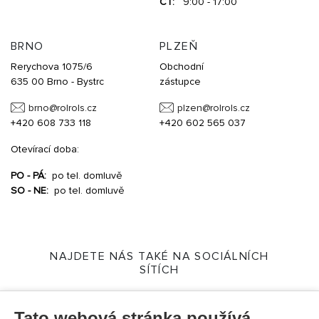
ČT:
9:00 - 17:00
BRNO
PLZEŇ
Rerychova 1075/6
Obchodní
635 00 Brno - Bystrc
zástupce
brno@
rolrols.cz
plzen@
rolrols.cz
+420 608 733 118
+420 602 565 037
Otevírací doba:
PO - PÁ:
po tel. domluvě
SO - NE:
po tel. domluvě
NAJDETE NÁS TAKÉ NA SOCIÁLNÍCH
SÍTÍCH
Tato webová stránka používá